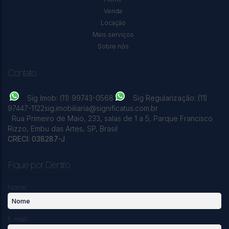
Venda
CEP: 06872-200
,
Estrada Joaquim Cardoso Filho
,
N°:
6655
,
Jardim São Marcos
,
Itapecerica da Serra
,
São Paulo
,
Brasil
Locação
Mais serviços
Sobre nós
2054
m²
Terreno:
.00
Contato
Sig Imob: (11) 99743-0568
Sig Regularização: (11)
97447-1122
sig.imobiliaria@significatus.com.br
Rua Primeiro de Maio
,
233
,
salas de 1 a 5
,
Parque Francisco
Rizzo
,
Embu das Artes
,
SP
,
Brasil
CRECI: 038287-J
Fique por Dentro
Nome:
E-mail: