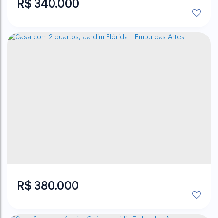
R$
340.000
Parque Santos Dumont
,
Taboão da Serra
,
São Paulo
,
Brasil
2
Dormitório(s)
2
Banheiro(s)
1
Sala(s)
54
m²
Total:
.00
2
Vaga(s)
54
m²
Útil:
.00
R$
380.000