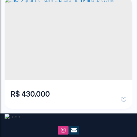
Jardim Flórida
,
Embu das Artes
,
São Paulo
,
Brasil
2
Dormitório(s)
1
Banheiro(s)
1
Sala(s)
130
~ 1360
m²
Total:
2
Vaga(s)
130
m²
Útil:
.78
.00
.78
R$
430.000