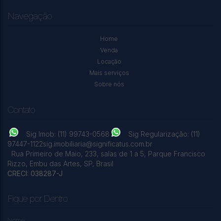
Navegação
Home
Venda
Chácaras Lidia
,
Embu das Artes
,
São Paulo
,
Brasil
Locação
Mais serviços
Sobre nós
2
Dormitório(s)
3
Banheiro(s)
1
Sala(s)
1
Suíte(s)
400
m²
Total:
400
m²
Útil:
.00
.00
Contato
Sig Imob: (11) 99743-0568
Sig Regularização: (11)
97447-1122
sig.imobiliaria@significatus.com.br
Rua Primeiro de Maio
,
233
,
salas de 1 a 5
,
Parque Francisco
Rizzo
,
Embu das Artes
,
SP
,
Brasil
CRECI: 038287-J
Fique por Dentro
Nome: