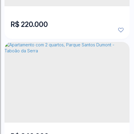
500
~ 500
m²
Total:
500
m²
Terreno:
.82
.83
.82
R$
220.000
CEP: 06872-200
,
Estrada Joaquim Cardoso Filho
,
N°:
6655
,
Jardim São Marcos
,
Itapecerica da Serra
,
São Paulo
,
Brasil
2054
m²
Terreno:
.00