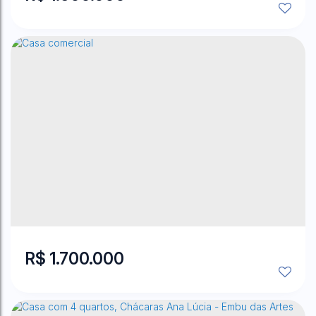
Jardim Maria Rosa
,
Taboão da Serra
,
São Paulo
,
Brasil
3
Dormitório(s)
3
Banheiro(s)
2
Sala(s)
1
Suíte(s)
2
Vaga(s)
R$
1.700.000