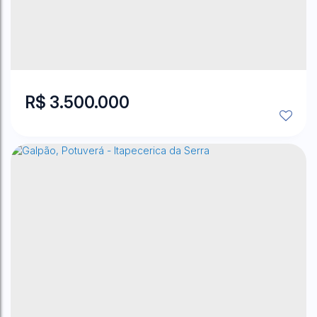
Itu
,
São Paulo
,
Brasil
217800
~ 2178000
m²
Total:
217800
m²
Terreno:
.00
.00
.00
R$
3.500.000
Jardim Magaly
,
Embu das Artes
,
São Paulo
,
Brasil