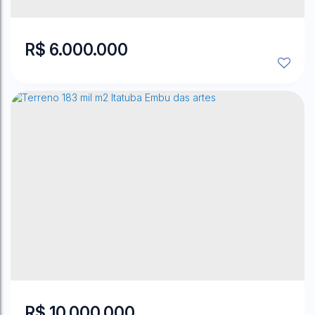
8014
m²
Total:
8014
m²
Útil:
8014
m²
Terreno:
.70
.70
.70
R$
6.000.000
Potuverá
,
Itapecerica da Serra
,
São Paulo
,
Brasil
64955
m²
Total:
11000
m²
Útil:
64955
m²
Terreno:
.63
.00
.63
R$
10.000.000