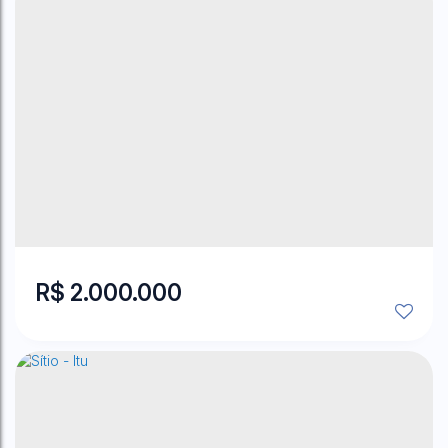
Centro
,
Embu das Artes
,
São Paulo
,
Brasil
2
Banheiro(s)
6
Sala(s)
528
m²
Total:
277
m²
Útil:
.00
.00
5
m²
Terreno:
.28
R$
2.000.000