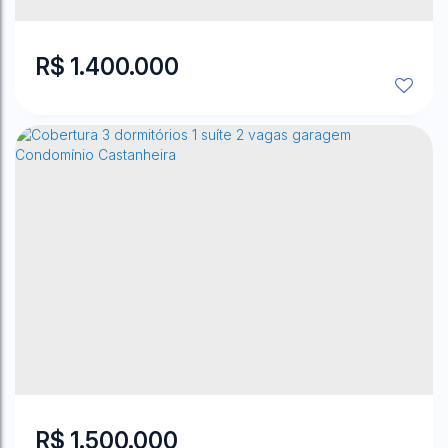
5
Dormitório(s)
6
Banheiro(s)
4
Sala(s)
2
Suíte(s)
1000
m²
Total:
5
Vaga(s)
1000
m²
Útil:
.00
.00
1000
m²
Terreno:
.00
R$
1.400.000
Embu Colonial
,
Embu das Artes
,
São Paulo
,
Brasil
3
Dormitório(s)
4
Banheiro(s)
1
Sala(s)
3
Suíte(s)
4
Vaga(s)
2080
m²
Terreno:
.00
R$
1.500.000