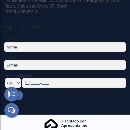
Rua Primeiro de Maio
,
233
,
salas de 1 a 5
,
Parque Francisco
Rizzo
,
Embu das Artes
,
SP
,
Brasil
CRECI: 038287-J
Fique por Dentro
Nome:
E-mail:
Telefone/Celular: