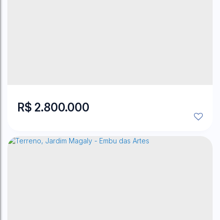
Chácaras Ana Lúcia
,
Embu das Artes
,
São Paulo
,
Brasil
4
Dormitório(s)
7
Banheiro(s)
2
Sala(s)
2
Suíte(s)
556
~ 557
m²
Útil:
1700
m²
Terreno:
.00
.00
.00
R$
2.800.000