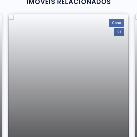
IMÓVEIS RELACIONADOS
Casa
21
Casa com 4 quartos, Chácaras Ana Lúcia -