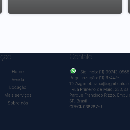
Embu das Artes
ção
Contato
Home
Sig Imob: (11) 99743-0568
Regularização: (11) 97447-
Venda
1122
sig.imobiliaria@significatus
Locação
Rua Primeiro de Maio
,
233
,
sal
Mais serviços
Parque Francisco Rizzo
,
Embu d
SP
,
Brasil
Sobre nós
CRECI: 038287-J
Chácaras Ana Lúcia, Embu das Artes, São Paulo, Brasil