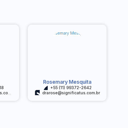
Rosemary Mesquita
18
+55 (11) 99372-2642
om.br
drarose@significatus.com.br