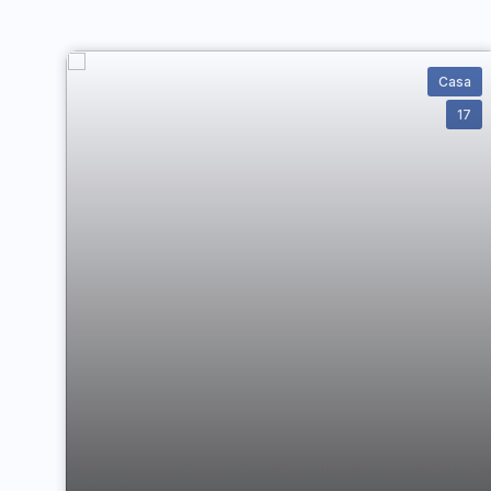
Casa
17
Casa com 2 quartos, Jardim Flórida - Embu