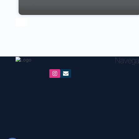
das Artes
Navega
Jardim Flórida, Embu das Artes, São Paulo, Brasil