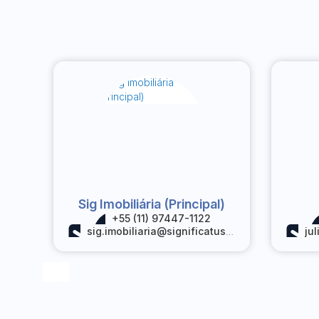
Sig Imobiliária (Principal)
+55 (11) 97447-1122
sig.imobiliaria@significatus.com.br
jul
‹
›