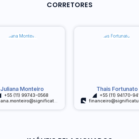
CORRETORES
Juliana Monteiro
Thais Fortunato
+55 (11) 99743-0568
+55 (11) 94170-94
iana.monteiro@significatus.com.br
financeiro@significatus.c